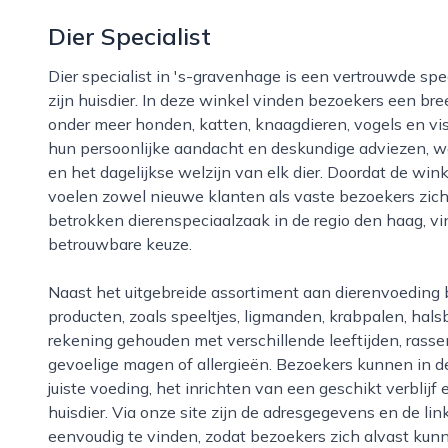
Dier Specialist
Dier specialist in 's-gravenhage is een vertrouwde speciaalzaak voor iedereen die het beste wil voor
zijn huisdier. In deze winkel vinden bezoekers een br
onder meer honden, katten, knaagdieren, vogels en vi
hun persoonlijke aandacht en deskundige adviezen, w
en het dagelijkse welzijn van elk dier. Doordat de winke
voelen zowel nieuwe klanten als vaste bezoekers zich
betrokken dierenspeciaalzaak in de regio den haag, vind
betrouwbare keuze.
Naast het uitgebreide assortiment aan dierenvoeding biedt dier specialist ook allerlei aanvullende
producten, zoals speeltjes, ligmanden, krabpalen, hal
rekening gehouden met verschillende leeftijden, rasse
gevoelige magen of allergieën. Bezoekers kunnen in d
juiste voeding, het inrichten van een geschikt verblijf 
huisdier. Via onze site zijn de adresgegevens en de lin
eenvoudig te vinden, zodat bezoekers zich alvast kun