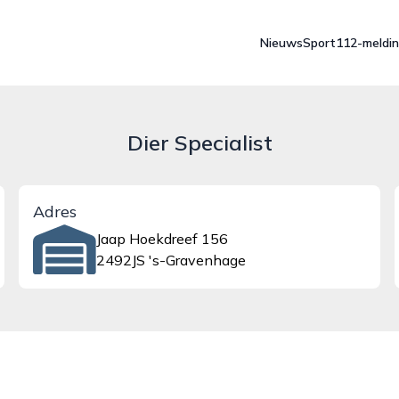
Nieuws
Sport
112-meldi
Dier Specialist
Adres
Jaap Hoekdreef 156
2492JS 's-Gravenhage