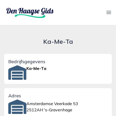
denhaagsegids.nl
Ope
Ka-Me-Ta
Bedrijfsgegevens
Ka-Me-Ta
Adres
Amsterdamse Veerkade 53
2512AH 's-Gravenhage