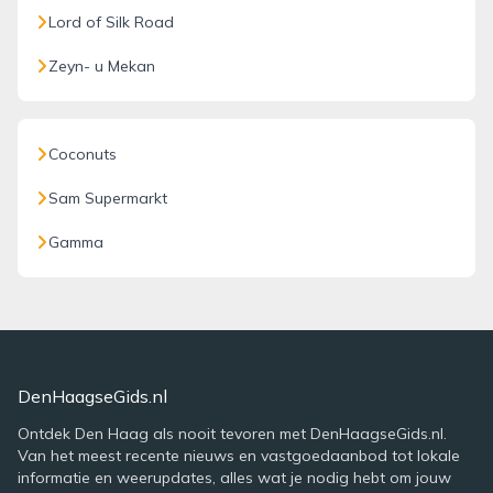
Lord of Silk Road
Zeyn- u Mekan
Coconuts
Sam Supermarkt
Gamma
DenHaagseGids.nl
Ontdek Den Haag als nooit tevoren met DenHaagseGids.nl.
Van het meest recente nieuws en vastgoedaanbod tot lokale
informatie en weerupdates, alles wat je nodig hebt om jouw