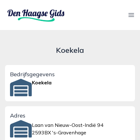
denhaagsegids.nl
Ope
Koekela
Bedrijfsgegevens
Koekela
Adres
Laan van Nieuw-Oost-Indië 94
2593BX 's-Gravenhage