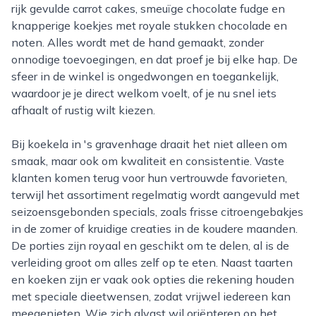
rijk gevulde carrot cakes, smeuïge chocolate fudge en
knapperige koekjes met royale stukken chocolade en
noten. Alles wordt met de hand gemaakt, zonder
onnodige toevoegingen, en dat proef je bij elke hap. De
sfeer in de winkel is ongedwongen en toegankelijk,
waardoor je je direct welkom voelt, of je nu snel iets
afhaalt of rustig wilt kiezen.
Bij koekela in 's gravenhage draait het niet alleen om
smaak, maar ook om kwaliteit en consistentie. Vaste
klanten komen terug voor hun vertrouwde favorieten,
terwijl het assortiment regelmatig wordt aangevuld met
seizoensgebonden specials, zoals frisse citroengebakjes
in de zomer of kruidige creaties in de koudere maanden.
De porties zijn royaal en geschikt om te delen, al is de
verleiding groot om alles zelf op te eten. Naast taarten
en koeken zijn er vaak ook opties die rekening houden
met speciale dieetwensen, zodat vrijwel iedereen kan
meegenieten. Wie zich alvast wil oriënteren op het