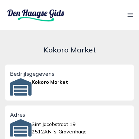
denhaagsegids.nl
Ope
Kokoro Market
Bedrijfsgegevens
Kokoro Market
Adres
Sint Jacobstraat 19
2512AN 's-Gravenhage