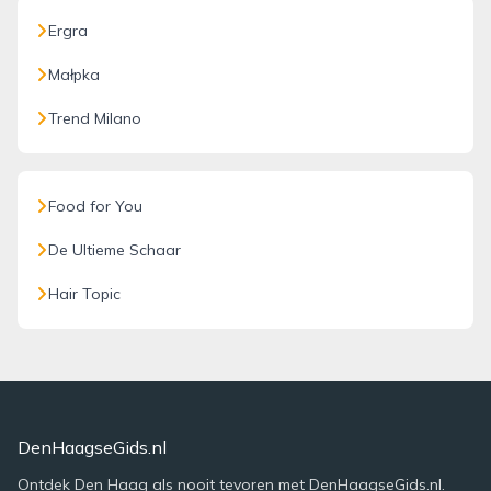
Ergra
Małpka
Trend Milano
Food for You
De Ultieme Schaar
Hair Topic
DenHaagseGids.nl
Ontdek Den Haag als nooit tevoren met DenHaagseGids.nl.