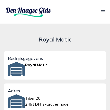
denhaagsegids.nl
Ope
Royal Matic
Bedrijfsgegevens
Royal Matic
Adres
Tiber 20
2491DH 's-Gravenhage