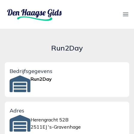
denhaagsegids.nl
Ope
Run2Day
Bedrijfsgegevens
Run2Day
Adres
Herengracht 52B
2511EJ 's-Gravenhage