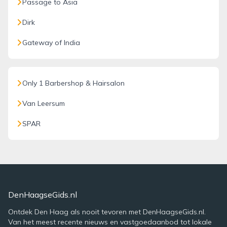
Passage to Asia
Dirk
Gateway of India
Only 1 Barbershop & Hairsalon
Van Leersum
SPAR
DenHaagseGids.nl
Ontdek Den Haag als nooit tevoren met DenHaagseGids.nl.
Van het meest recente nieuws en vastgoedaanbod tot lokale