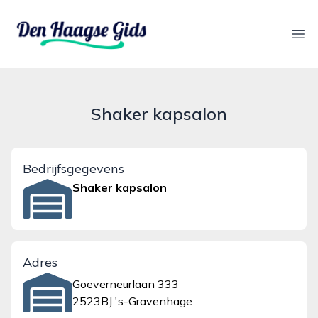
denhaagsegids.nl
Ope
Shaker kapsalon
Bedrijfsgegevens
Shaker kapsalon
Adres
Goeverneurlaan 333
2523BJ 's-Gravenhage