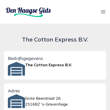
denhaagsegids.nl
Ope
The Cotton Express B.V.
Bedrijfsgegevens
The Cotton Express B.V.
Adres
Grote Beerstraat 26
2516BZ 's-Gravenhage