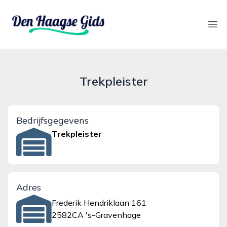
denhaagsegids.nl
Ope
Trekpleister
Bedrijfsgegevens
Trekpleister
Adres
Frederik Hendriklaan 161
2582CA 's-Gravenhage