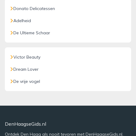
Donato Delicatessen
Adelheid
De Ultieme Schaar
Victor Beauty
Dream Lover
De vrije vogel
DenHaagseGids.nl
Ontdek Den Haag als nooit tevoren met DenHaagseGids.nl.