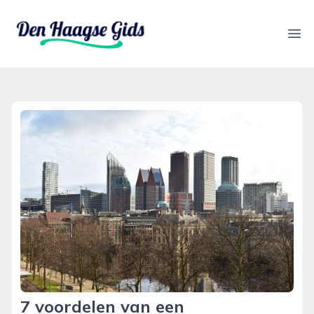
denhaagsegids.nl
Ope
7 voordelen van een