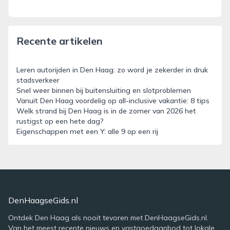
Recente artikelen
Leren autorijden in Den Haag: zo word je zekerder in druk
stadsverkeer
Snel weer binnen bij buitensluiting en slotproblemen
Vanuit Den Haag voordelig op all-inclusive vakantie: 8 tips
Welk strand bij Den Haag is in de zomer van 2026 het
rustigst op een hete dag?
Eigenschappen met een Y: alle 9 op een rij
DenHaagseGids.nl
Ontdek Den Haag als nooit tevoren met DenHaagseGids.nl.
Van het meest recente nieuws en vastgoedaanbod tot lokale