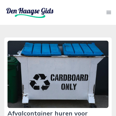
denhaagsegids.nl
Ope
Afvalcontainer huren voor