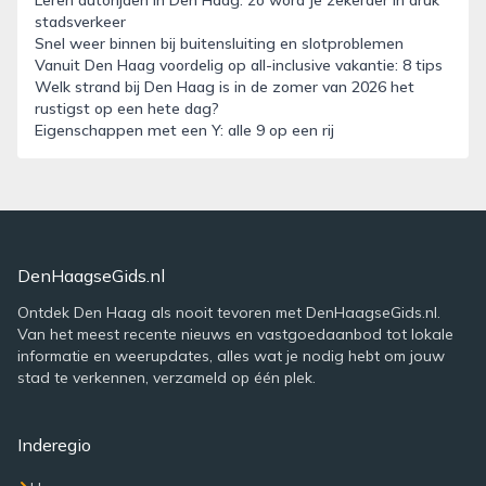
Leren autorijden in Den Haag: zo word je zekerder in druk
stadsverkeer
Snel weer binnen bij buitensluiting en slotproblemen
Vanuit Den Haag voordelig op all-inclusive vakantie: 8 tips
Welk strand bij Den Haag is in de zomer van 2026 het
rustigst op een hete dag?
Eigenschappen met een Y: alle 9 op een rij
DenHaagseGids.nl
Ontdek Den Haag als nooit tevoren met DenHaagseGids.nl.
Van het meest recente nieuws en vastgoedaanbod tot lokale
informatie en weerupdates, alles wat je nodig hebt om jouw
stad te verkennen, verzameld op één plek.
Inderegio