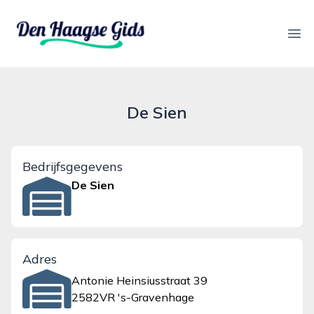
denhaagsegids.nl
Ope
De Sien
Bedrijfsgegevens
De Sien
Adres
Antonie Heinsiusstraat 39
2582VR 's-Gravenhage