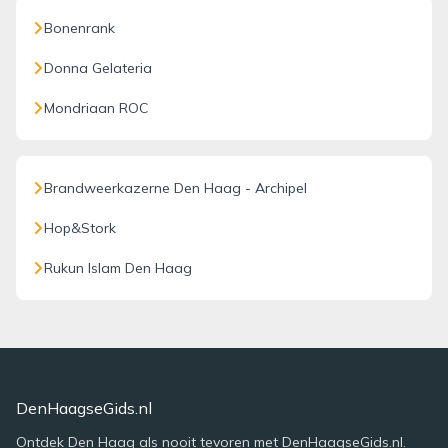
Bonenrank
Donna Gelateria
Mondriaan ROC
Brandweerkazerne Den Haag - Archipel
Hop&Stork
Rukun Islam Den Haag
DenHaagseGids.nl
Ontdek Den Haag als nooit tevoren met DenHaagseGids.nl.