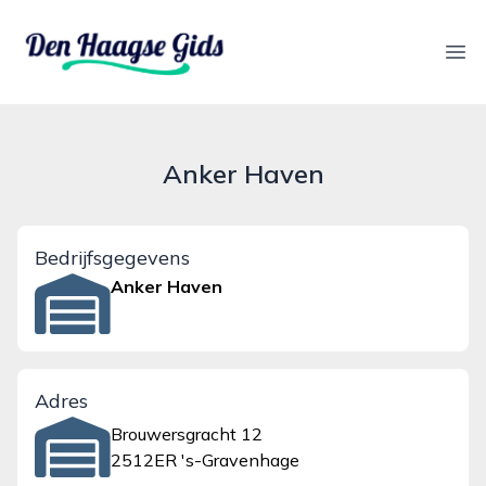
denhaagsegids.nl
Ope
Anker Haven
Bedrijfsgegevens
Anker Haven
Adres
Brouwersgracht 12
2512ER 's-Gravenhage