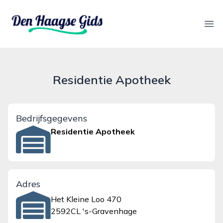
denhaagsegids.nl
Ope
Residentie Apotheek
Bedrijfsgegevens
Residentie Apotheek
Adres
Het Kleine Loo 470
2592CL 's-Gravenhage