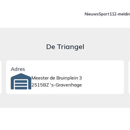
Nieuws
Sport
112-meldi
De Triangel
Adres
Meester de Bruinplein 3
2515BZ 's-Gravenhage