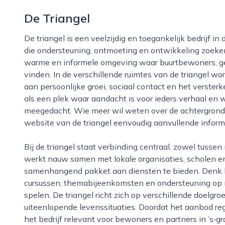
De Triangel
De triangel is een veelzijdig en toegankelijk bedrijf in de stad ’s‑gravenhage dat zich richt op mensen
die ondersteuning, ontmoeting en ontwikkeling zoeken 
warme en informele omgeving waar buurtbewoners, ge
vinden. In de verschillende ruimtes van de triangel wo
aan persoonlijke groei, sociaal contact en het verster
als een plek waar aandacht is voor ieders verhaal en
meegedacht. Wie meer wil weten over de achtergrond,
website van de triangel eenvoudig aanvullende inform
Bij de triangel staat verbinding centraal, zowel tussen mensen als met de omgeving. Het bedrijf
werkt nauw samen met lokale organisaties, scholen e
samenhangend pakket aan diensten te bieden. Denk 
cursussen, themabijeenkomsten en ondersteuning op m
spelen. De triangel richt zich op verschillende doelgroe
uiteenlopende levenssituaties. Doordat het aanbod re
het bedrijf relevant voor bewoners en partners in ’s