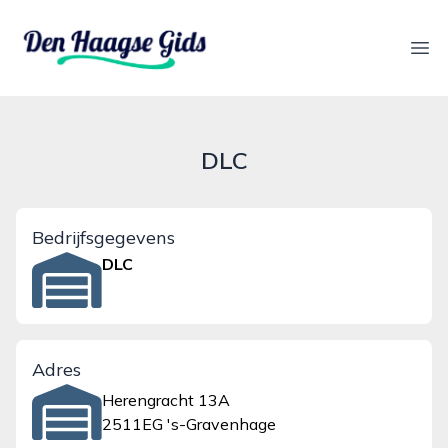
denhaagsegids.nl
Ope
DLC
Bedrijfsgegevens
DLC
Adres
Herengracht 13A
2511EG 's-Gravenhage