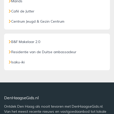
Mands
Café de Jutter
Centrum Jeugd & Gezin Centrum
B&F Makelaar 2.0
Residentie van de Duitse ambassadeur
Isaku-iki
DenHaagseGids.nl
Ontdek Den Haag als nooit tevoren met DenHaagseGids.nl.
Van het meest recente nieuws en vastgoedaanbod tot lokale