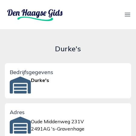
denhaagsegids.nl
Ope
Durke's
Bedrijfsgegevens
Durke's
Adres
Oude Middenweg 231V
2491AG 's-Gravenhage