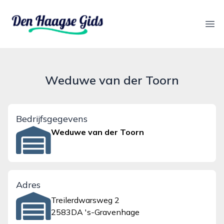
denhaagsegids.nl
Ope
Weduwe van der Toorn
Bedrijfsgegevens
Weduwe van der Toorn
Adres
Treilerdwarsweg 2
2583DA 's-Gravenhage