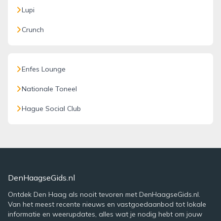
Lupi
Crunch
Enfes Lounge
Nationale Toneel
Hague Social Club
DenHaagseGids.nl
Ontdek Den Haag als nooit tevoren met DenHaagseGids.nl.
Van het meest recente nieuws en vastgoedaanbod tot lokale
informatie en weerupdates, alles wat je nodig hebt om jouw