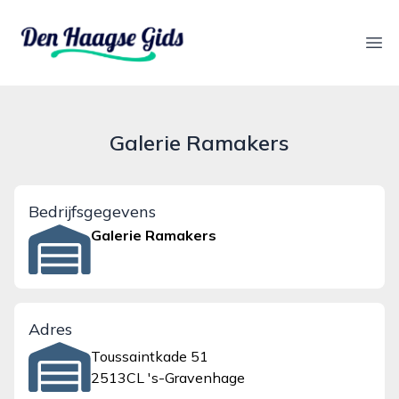
denhaagsegids.nl
Ope
Galerie Ramakers
Bedrijfsgegevens
Galerie Ramakers
Adres
Toussaintkade 51
2513CL 's-Gravenhage