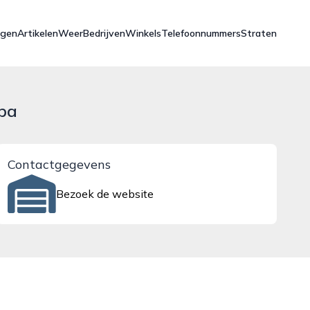
ngen
Artikelen
Weer
Bedrijven
Winkels
Telefoonnummers
Straten
pa
Contactgegevens
Bezoek de website