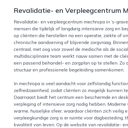
Revalidatie- en Verpleegcentrum 
Revalidatie- en verpleegcentrum mechropa in ’s-gravenhage is een gespecialiseerd centrum voor
mensen die tijdelijk of langdurig intensieve zorg en b
op cliënten die herstellen na een operatie, ziekte of
chronische aandoening of blijvende zorgvraag. Binne
centraal, met oog voor zowel de medische als de socia
multidisciplinaire team werkt nauw samen met de clië
een passend behandel- en zorgplan op te stellen. Zo o
structuur en professionele begeleiding samenkomen.
In mechropa is veel aandacht voor zelfstandig functioneren en het vergroten van de
zelfredzaamheid, zodat cliënten zo mogelijk kunnen 
Daarnaast biedt het centrum een beschermde en desk
verpleging of intensieve zorg nodig hebben. Modern
warme, huiselijke sfeer, waardoor cliënten zich veil
verpleegkundige zorg is er ruimte voor dagbesteding, t
kwaliteit van leven. Op de website van revalidatie- 