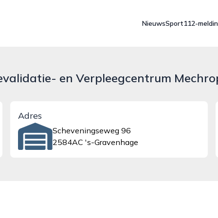
Nieuws
Sport
112-meldi
evalidatie- en Verpleegcentrum Mechro
Adres
Scheveningseweg 96
2584AC 's-Gravenhage