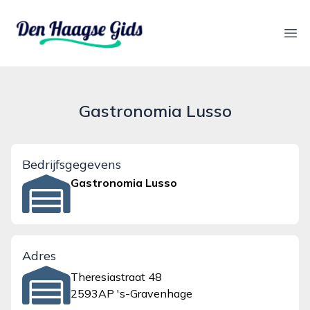
denhaagsegids.nl
Ope
Gastronomia Lusso
Bedrijfsgegevens
Gastronomia Lusso
Adres
Theresiastraat 48
2593AP 's-Gravenhage