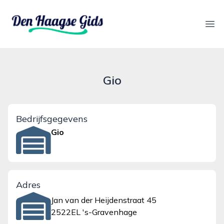
denhaagsegids.nl
Ope
Gio
Bedrijfsgegevens
Gio
Adres
Jan van der Heijdenstraat 45
2522EL 's-Gravenhage