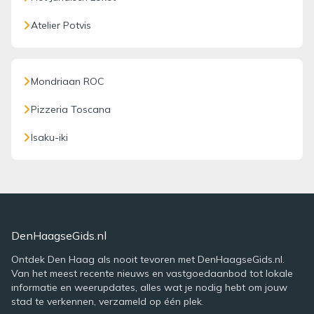
Atelier Potvis
Mondriaan ROC
Pizzeria Toscana
Isaku-iki
DenHaagseGids.nl
Ontdek Den Haag als nooit tevoren met DenHaagseGids.nl.
Van het meest recente nieuws en vastgoedaanbod tot lokale
informatie en weerupdates, alles wat je nodig hebt om jouw
stad te verkennen, verzameld op één plek.