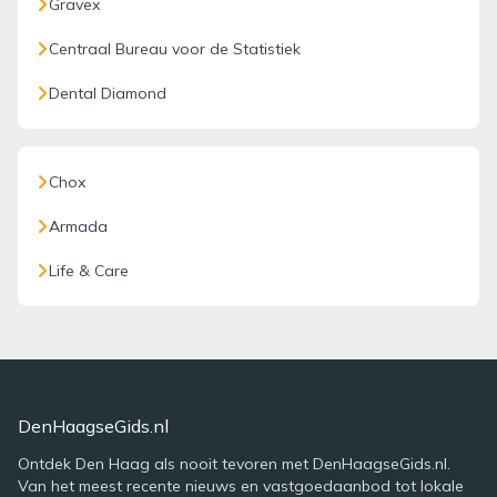
Gravex
Centraal Bureau voor de Statistiek
Dental Diamond
Chox
Armada
Life & Care
DenHaagseGids.nl
Ontdek Den Haag als nooit tevoren met DenHaagseGids.nl.
Van het meest recente nieuws en vastgoedaanbod tot lokale