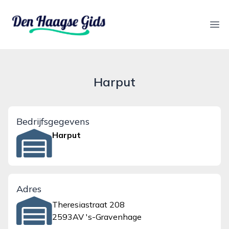
denhaagsegids.nl
Ope
Harput
Bedrijfsgegevens
Harput
Adres
Theresiastraat 208
2593AV 's-Gravenhage