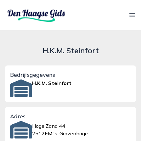
denhaagsegids.nl
Ope
H.K.M. Steinfort
Bedrijfsgegevens
H.K.M. Steinfort
Adres
Hoge Zand 44
2512EM 's-Gravenhage