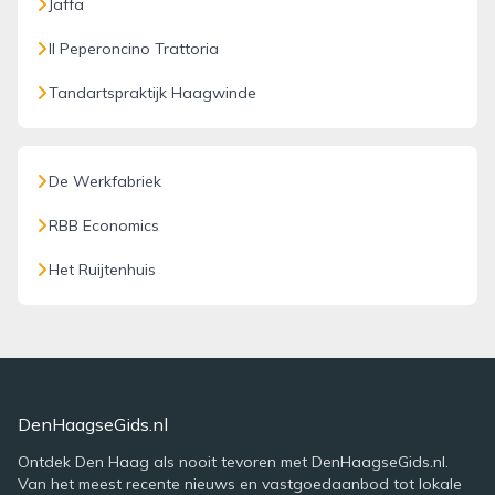
Jaffa
Il Peperoncino Trattoria
Tandartspraktijk Haagwinde
De Werkfabriek
RBB Economics
Het Ruijtenhuis
DenHaagseGids.nl
Ontdek Den Haag als nooit tevoren met DenHaagseGids.nl.
Van het meest recente nieuws en vastgoedaanbod tot lokale