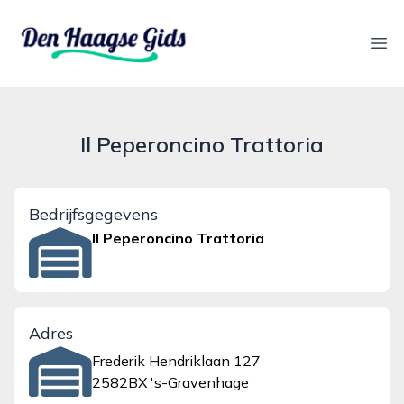
denhaagsegids.nl
Ope
Il Peperoncino Trattoria
Bedrijfsgegevens
Il Peperoncino Trattoria
Adres
Frederik Hendriklaan 127
2582BX 's-Gravenhage