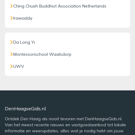
Ching Chueh Buddhist Association Netherlands
Irawaddy
Da Long Yi
Montessorischool Waalsdorp
UWV
DenHaagseGids.nl
Ontdek Den Haag als nooit tevoren met DenHaagseGids.nl.
Van het meest recente nieuws en vastgoedaanbod tot lokale
informatie en weerupdates, alles wat je nodig hebt om jouw