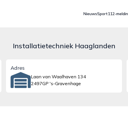
Nieuws
Sport
112-meldi
Installatietechniek Haaglanden
Adres
Laan van Waalhaven 134
2497GP 's-Gravenhage