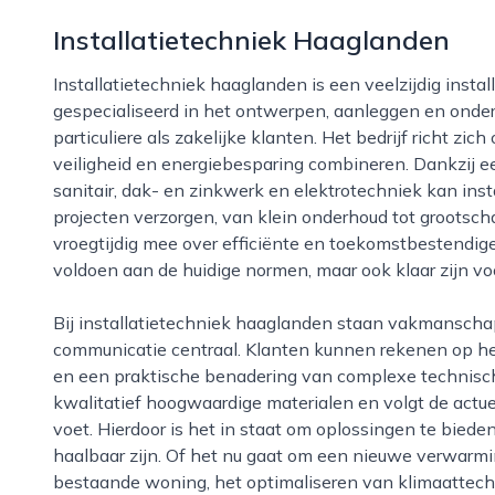
Installatietechniek Haaglanden
Installatietechniek haaglanden is een veelzijdig installatiebedrijf in de stad 's-gravenhage,
gespecialiseerd in het ontwerpen, aanleggen en onde
particuliere als zakelijke klanten. Het bedrijf richt zi
veiligheid en energiebesparing combineren. Dankzij een
sanitair, dak- en zinkwerk en elektrotechniek kan in
projecten verzorgen, van klein onderhoud tot grootsch
vroegtijdig mee over efficiënte en toekomstbestendige 
voldoen aan de huidige normen, maar ook klaar zijn v
Bij installatietechniek haaglanden staan vakmanschap, betrouwbaarheid en duidelijke
communicatie centraal. Klanten kunnen rekenen op he
en een praktische benadering van complexe technisch
kwalitatief hoogwaardige materialen en volgt de actu
voet. Hierdoor is het in staat om oplossingen te bieden
haalbaar zijn. Of het nu gaat om een nieuwe verwarmi
bestaande woning, het optimaliseren van klimaattechn