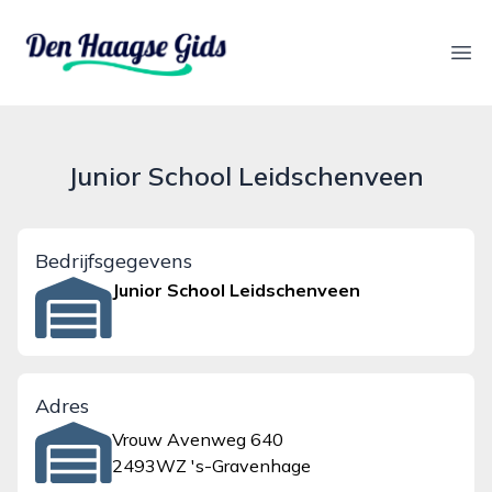
denhaagsegids.nl
Ope
Junior School Leidschenveen
Bedrijfsgegevens
Junior School Leidschenveen
Adres
Vrouw Avenweg 640
2493WZ 's-Gravenhage