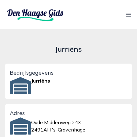
denhaagsegids.nl
Ope
Jurriëns
Bedrijfsgegevens
Jurriëns
Adres
Oude Middenweg 243
2491AH 's-Gravenhage