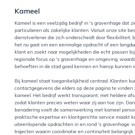
Kameel
Kameel is een veelzijdig bedrijf in 's gravenhage dat zich richt op praktische oplossingen voor zowel
particulieren als zakelijke klanten. Vanuit onze site b
dienstverlener die zich onderscheidt door flexibiliteit
het nu gaat om een eenmalige opdracht of een langd
klant en zoekt naar mogelijkheden die echt passen bij d
regionale focus op 's gravenhage en omgeving, waardoo
behoeften in de stad goed kennen en hierop kunnen i
Bij kameel staat toegankelijkheid centraal. Klanten kunnen eenvoudig contact opnemen via de
contactgegevens die elders op deze pagina te vinden z
kameel. Het bedrijf werkt transparant, met heldere afs
zodat klanten precies weten waar zij aan toe zijn. Da
benadering voelt de samenwerking met kameel persoon
praktische expertise en klantgerichte service maakt k
uiteenlopende opdrachten in en rond 's gravenhage, v
trajecten waarin coördinatie en continuïteit belangrijk z