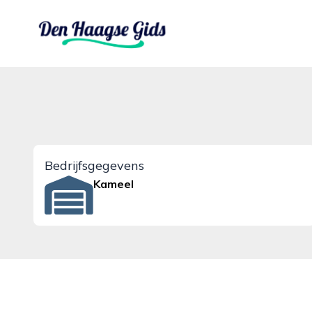
denhaagsegids.nl
Bedrijfsgegevens
Kameel