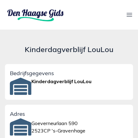
denhaagsegids.nl
Ope
Kinderdagverblijf LouLou
Bedrijfsgegevens
Kinderdagverblijf LouLou
Adres
Goeverneurlaan 590
2523CP 's-Gravenhage