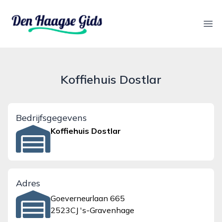
denhaagsegids.nl
Ope
Koffiehuis Dostlar
Bedrijfsgegevens
Koffiehuis Dostlar
Adres
Goeverneurlaan 665
2523CJ 's-Gravenhage