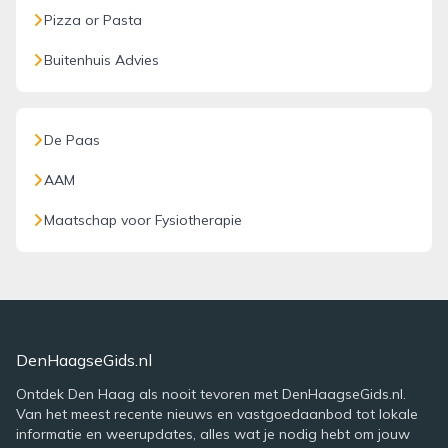
Pizza or Pasta
Buitenhuis Advies
De Paas
AAM
Maatschap voor Fysiotherapie
DenHaagseGids.nl
Ontdek Den Haag als nooit tevoren met DenHaagseGids.nl.
Van het meest recente nieuws en vastgoedaanbod tot lokale
informatie en weerupdates, alles wat je nodig hebt om jouw