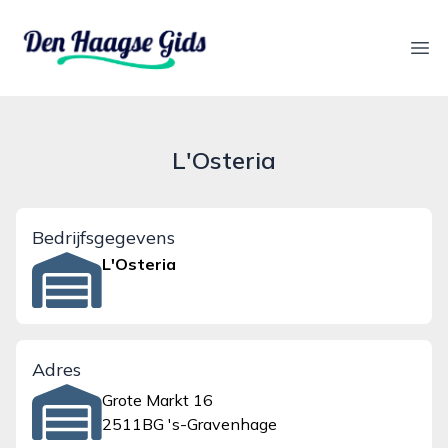
denhaagsegids.nl
Ope
L'Osteria
Bedrijfsgegevens
L'Osteria
Adres
Grote Markt 16
2511BG 's-Gravenhage