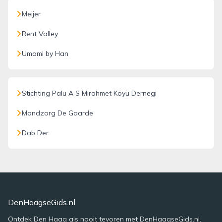
Meijer
Rent Valley
Umami by Han
Stichting Palu A S Mirahmet Köyü Dernegi
Mondzorg De Gaarde
Dab Der
DenHaagseGids.nl
Ontdek Den Haag als nooit tevoren met DenHaagseGids.nl.