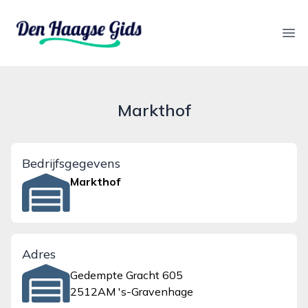
denhaagsegids.nl
Ope
Markthof
Bedrijfsgegevens
Markthof
Adres
Gedempte Gracht 605
2512AM 's-Gravenhage