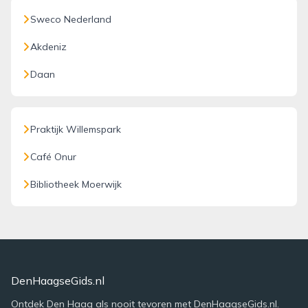
Sweco Nederland
Akdeniz
Daan
Praktijk Willemspark
Café Onur
Bibliotheek Moerwijk
DenHaagseGids.nl
Ontdek Den Haag als nooit tevoren met DenHaagseGids.nl.