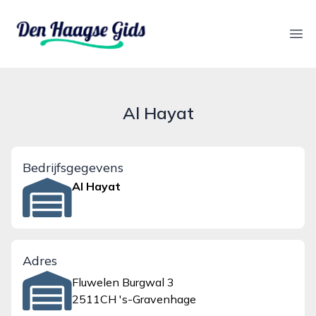
denhaagsegids.nl
Ope
Al Hayat
Bedrijfsgegevens
Al Hayat
Adres
Fluwelen Burgwal 3
2511CH 's-Gravenhage