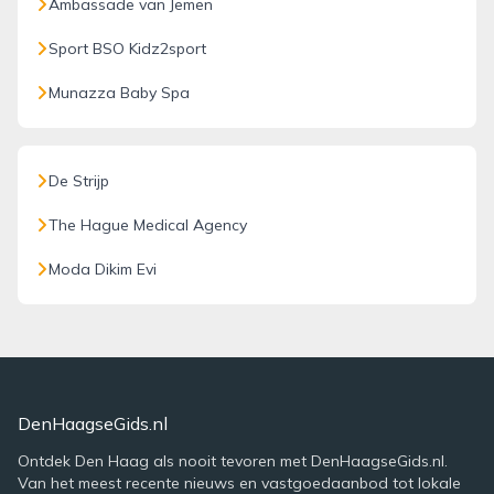
Ambassade van Jemen
Sport BSO Kidz2sport
Munazza Baby Spa
De Strijp
The Hague Medical Agency
Moda Dikim Evi
DenHaagseGids.nl
Ontdek Den Haag als nooit tevoren met DenHaagseGids.nl.
Van het meest recente nieuws en vastgoedaanbod tot lokale