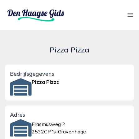
denhaagsegids.nl
Ope
Pizza Pizza
Bedrijfsgegevens
Pizza Pizza
Adres
Erasmusweg 2
2532CP 's-Gravenhage