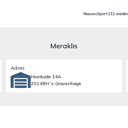
Nieuws
Sport
112-meldi
Meraklis
Adres
Hooikade 14A
2514BH 's-Gravenhage