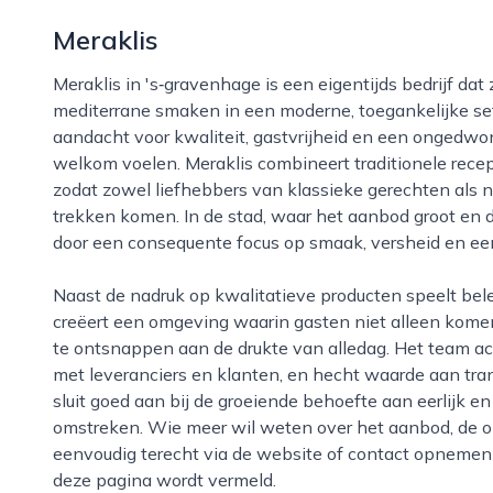
Meraklis
Meraklis in 's‑gravenhage is een eigentijds bedrijf dat zich richt op het bieden van authentieke
mediterrane smaken in een moderne, toegankelijke sett
aandacht voor kwaliteit, gastvrijheid en een ongedwon
welkom voelen. Meraklis combineert traditionele recep
zodat zowel liefhebbers van klassieke gerechten als
trekken komen. In de stad, waar het aanbod groot en d
door een consequente focus op smaak, versheid en een
Naast de nadruk op kwalitatieve producten speelt beleving een centrale rol bij meraklis. Het bedrijf
creëert een omgeving waarin gasten niet alleen kome
te ontsnappen aan de drukte van alledag. Het team ach
met leveranciers en klanten, en hecht waarde aan tran
sluit goed aan bij de groeiende behoefte aan eerlijk 
omstreken. Wie meer wil weten over het aanbod, de op
eenvoudig terecht via de website of contact opnemen m
deze pagina wordt vermeld.