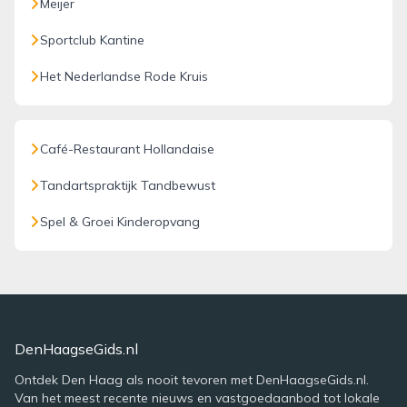
Meijer
Sportclub Kantine
Het Nederlandse Rode Kruis
Café-Restaurant Hollandaise
Tandartspraktijk Tandbewust
Spel & Groei Kinderopvang
DenHaagseGids.nl
Ontdek Den Haag als nooit tevoren met DenHaagseGids.nl.
Van het meest recente nieuws en vastgoedaanbod tot lokale