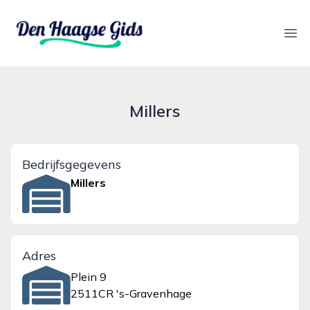
denhaagsegids.nl
Ope
Millers
Bedrijfsgegevens
Millers
Adres
Plein 9
2511CR 's-Gravenhage