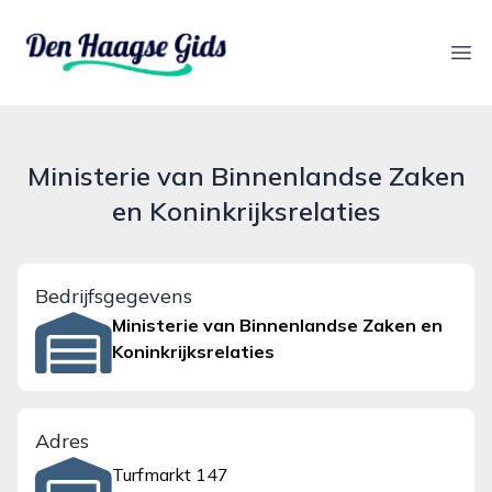
denhaagsegids.nl
Ope
Ministerie van Binnenlandse Zaken
en Koninkrijksrelaties
Bedrijfsgegevens
Ministerie van Binnenlandse Zaken en
Koninkrijksrelaties
Adres
Turfmarkt 147