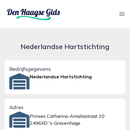
denhaagsegids.nl
Ope
Nederlandse Hartstichting
Bedrijfsgegevens
Nederlandse Hartstichting
Adres
Prinses Catharina-Amaliastraat 10
2496XD 's-Gravenhage