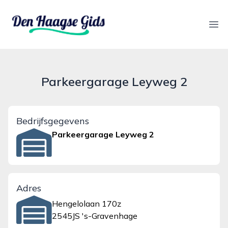
denhaagsegids.nl
Ope
Parkeergarage Leyweg 2
Bedrijfsgegevens
Parkeergarage Leyweg 2
Adres
Hengelolaan 170z
2545JS 's-Gravenhage