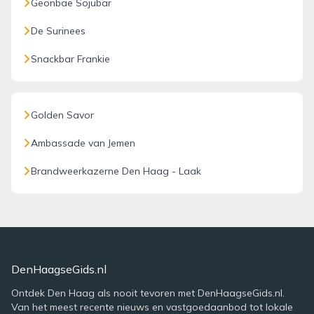
Geonbae Sojubar
De Surinees
Snackbar Frankie
Golden Savor
Ambassade van Jemen
Brandweerkazerne Den Haag - Laak
DenHaagseGids.nl
Ontdek Den Haag als nooit tevoren met DenHaagseGids.nl.
Van het meest recente nieuws en vastgoedaanbod tot lokale