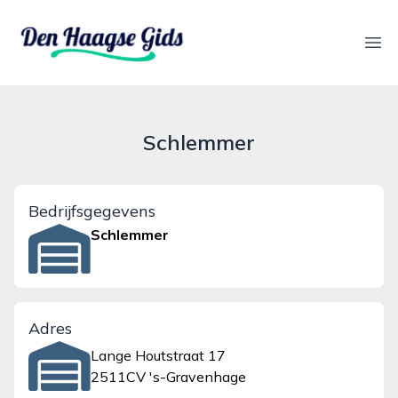
denhaagsegids.nl
Ope
Schlemmer
Bedrijfsgegevens
Schlemmer
Adres
Lange Houtstraat 17
2511CV 's-Gravenhage