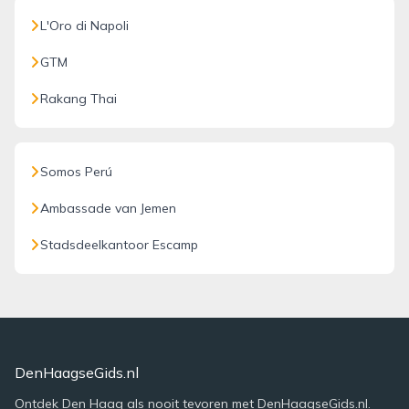
L'Oro di Napoli
GTM
Rakang Thai
Somos Perú
Ambassade van Jemen
Stadsdeelkantoor Escamp
DenHaagseGids.nl
Ontdek Den Haag als nooit tevoren met DenHaagseGids.nl.