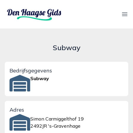
denhaagsegids.nl
Ope
Subway
Bedrijfsgegevens
Subway
Adres
Simon Carmiggelthof 19
2492JR 's-Gravenhage