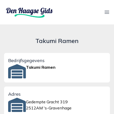
denhaagsegids.nl
Ope
Takumi Ramen
Bedrijfsgegevens
Takumi Ramen
Adres
Gedempte Gracht 319
2512AM 's-Gravenhage