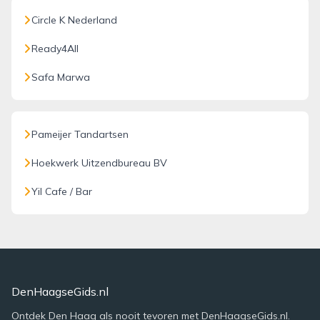
Circle K Nederland
Ready4All
Safa Marwa
Pameijer Tandartsen
Hoekwerk Uitzendbureau BV
Yil Cafe / Bar
DenHaagseGids.nl
Ontdek Den Haag als nooit tevoren met DenHaagseGids.nl.