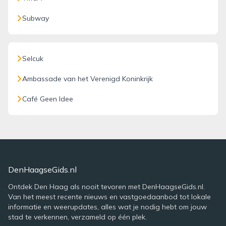
Subway
Selcuk
Ambassade van het Verenigd Koninkrijk
Café Geen Idee
DenHaagseGids.nl
Ontdek Den Haag als nooit tevoren met DenHaagseGids.nl.
Van het meest recente nieuws en vastgoedaanbod tot lokale
informatie en weerupdates, alles wat je nodig hebt om jouw
stad te verkennen, verzameld op één plek.