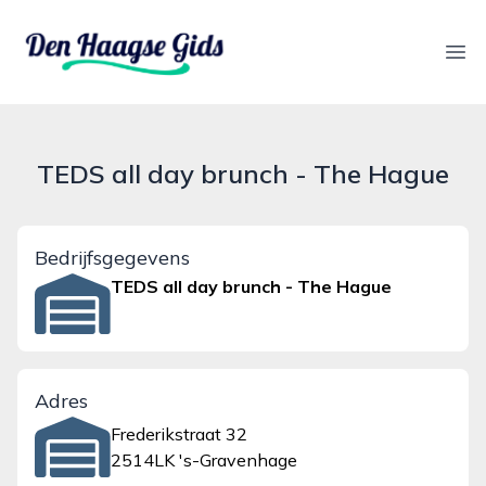
denhaagsegids.nl
Ope
TEDS all day brunch - The Hague
Bedrijfsgegevens
TEDS all day brunch - The Hague
Adres
Frederikstraat 32
2514LK 's-Gravenhage