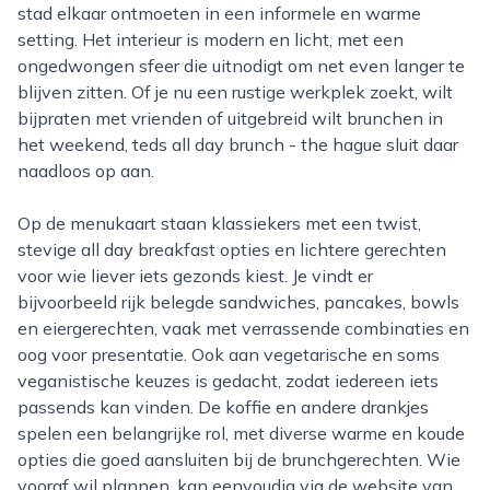
stad elkaar ontmoeten in een informele en warme
setting. Het interieur is modern en licht, met een
ongedwongen sfeer die uitnodigt om net even langer te
blijven zitten. Of je nu een rustige werkplek zoekt, wilt
bijpraten met vrienden of uitgebreid wilt brunchen in
het weekend, teds all day brunch - the hague sluit daar
naadloos op aan.
Op de menukaart staan klassiekers met een twist,
stevige all day breakfast opties en lichtere gerechten
voor wie liever iets gezonds kiest. Je vindt er
bijvoorbeeld rijk belegde sandwiches, pancakes, bowls
en eiergerechten, vaak met verrassende combinaties en
oog voor presentatie. Ook aan vegetarische en soms
veganistische keuzes is gedacht, zodat iedereen iets
passends kan vinden. De koffie en andere drankjes
spelen een belangrijke rol, met diverse warme en koude
opties die goed aansluiten bij de brunchgerechten. Wie
vooraf wil plannen, kan eenvoudig via de website van