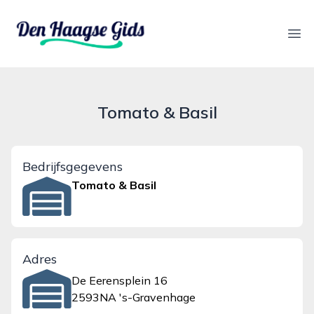
denhaagsegids.nl
Ope
Tomato & Basil
Bedrijfsgegevens
Tomato & Basil
Adres
De Eerensplein 16
2593NA 's-Gravenhage