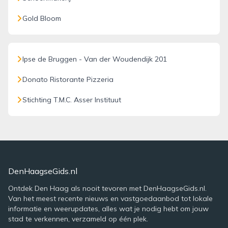
Gold Bloom
Ipse de Bruggen - Van der Woudendijk 201
Donato Ristorante Pizzeria
Stichting T.M.C. Asser Instituut
DenHaagseGids.nl
Ontdek Den Haag als nooit tevoren met DenHaagseGids.nl.
Van het meest recente nieuws en vastgoedaanbod tot lokale
informatie en weerupdates, alles wat je nodig hebt om jouw
stad te verkennen, verzameld op één plek.