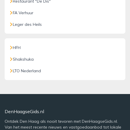
Restaurant "De Dis"
FA Verhuur
Leger des Heils
HFH
Shakshuka
LTO Nederland
DenHaagseGids.nl
Ontdek Den Haag als nooit tevoren met DenHaagseGids.nl.
Van het meest recente nieuws en vastgoedaanbod tot lokale