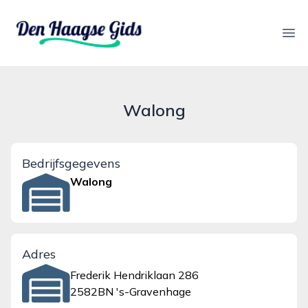
denhaagsegids.nl
Ope
Walong
Bedrijfsgegevens
Walong
Adres
Frederik Hendriklaan 286
2582BN 's-Gravenhage