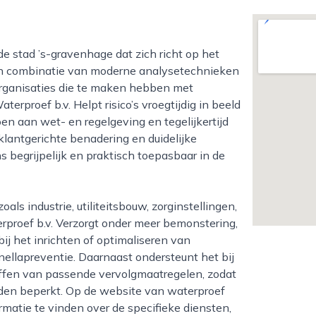
n combinatie van moderne analysetechnieken
 organisaties die te maken hebben met
rproef b.v. Helpt risico’s vroegtijdig in beeld
en aan wet- en regelgeving en tegelijkertijd
klantgerichte benadering en duidelijke
begrijpelijk en praktisch toepasbaar in de
roef b.v. Verzorgt onder meer bemonstering,
ij het inrichten of optimaliseren van
ellapreventie. Daarnaast ondersteunt het bij
effen van passende vervolgmaatregelen, zodat
rden beperkt. Op de website van waterproef
ormatie te vinden over de specifieke diensten,