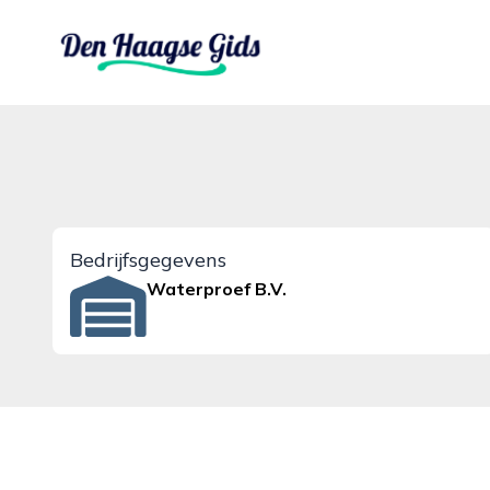
denhaagsegids.nl
Bedrijfsgegevens
Waterproef B.V.