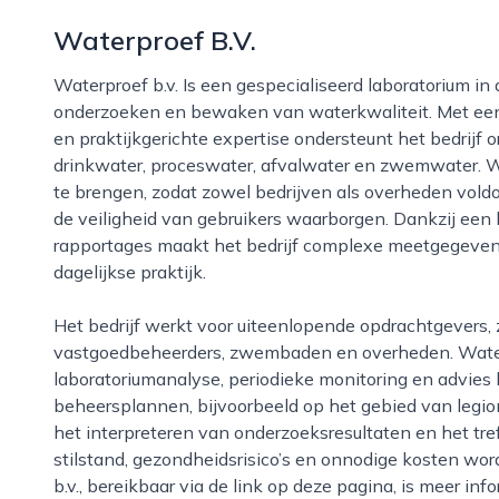
Waterproef B.V.
Waterproef b.v. Is een gespecialiseerd laboratorium in de stad ’s-gravenhage dat zich richt op het
onderzoeken en bewaken van waterkwaliteit. Met ee
en praktijkgerichte expertise ondersteunt het bedrijf
drinkwater, proceswater, afvalwater en zwemwater. Wate
te brengen, zodat zowel bedrijven als overheden voldo
de veiligheid van gebruikers waarborgen. Dankzij een 
rapportages maakt het bedrijf complexe meetgegevens 
dagelijkse praktijk.
Het bedrijf werkt voor uiteenlopende opdrachtgevers, zoals industrie, utiliteitsbouw, zorginstellingen,
vastgoedbeheerders, zwembaden en overheden. Waterp
laboratoriumanalyse, periodieke monitoring en advies b
beheersplannen, bijvoorbeeld op het gebied van legion
het interpreteren van onderzoeksresultaten en het tr
stilstand, gezondheidsrisico’s en onnodige kosten wo
b.v., bereikbaar via de link op deze pagina, is meer inf