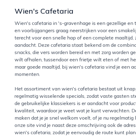
Wien's Cafetaria
Wien's cafetaria in 's-gravenhage is een gezellige en toegankelijke snackbar waar buurtbewoners
en voorbijgangers graag neerstrijken voor een smakeli
terecht voor een snelle hap of een complete maaltijd, 
aandacht. Deze cafetaria staat bekend om de combinat
snacks, die vers worden bereid en met zorg worden ges
wilt afhalen, tussendoor een frietje wilt eten of met 
maar goede maaltijd, bij wien's cafetaria vind je een 
momenten.
Het assortiment van wien's cafetaria bestaat uit knapperige friet, diverse snacks, broodjes en
regelmatig wisselende specials, zodat vaste gasten s
de gebruikelijke klassiekers is er aandacht voor prod
kwaliteit, waardoor je weet wat je kunt verwachten. D
maken dat je je snel welkom voelt, of je nu regelmatig
onze site vind je naast deze omschrijving ook de adr
wien's cafetaria, zodat je eenvoudig de route kunt pla