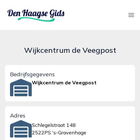
denhaagsegids.nl
Ope
Wijkcentrum de Veegpost
Bedrijfsgegevens
Wijkcentrum de Veegpost
Adres
Schlegelstraat 148
2522PS 's-Gravenhage