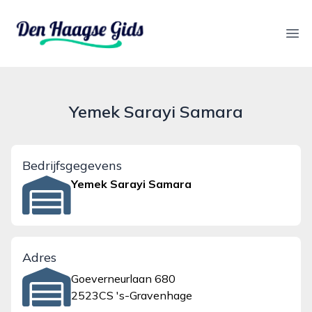
denhaagsegids.nl
Ope
Yemek Sarayi Samara
Bedrijfsgegevens
Yemek Sarayi Samara
Adres
Goeverneurlaan 680
2523CS 's-Gravenhage