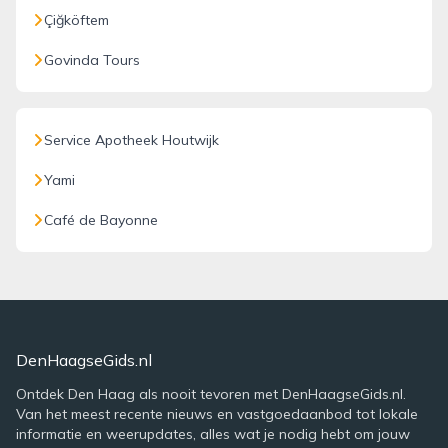
Çiğköftem
Govinda Tours
Service Apotheek Houtwijk
Yami
Café de Bayonne
DenHaagseGids.nl
Ontdek Den Haag als nooit tevoren met DenHaagseGids.nl.
Van het meest recente nieuws en vastgoedaanbod tot lokale
informatie en weerupdates, alles wat je nodig hebt om jouw